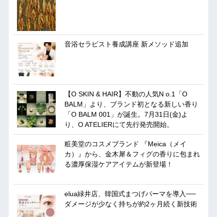
音浴セラピスト養成講座 新メソッド追加
【O SKIN & HAIR】不動の人気N o.1「O
BALM」より、ブランド初となる新しい香り
「O BALM 001」が誕生。7月31日(金)よ
り、O ATELIERにて先行発売開始。
粧美堂のコスメブランド 『Meica（メイ
カ）』から、金木犀＆フィグの香りに包まれ
る濃厚保湿ケアアイテムが新登場！
elua緑井店、韓国式まつげパーマを導入──
ダメージが少なく持ちが約2ヶ月続く新技術