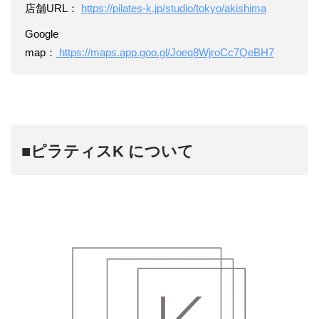
店舗URL：
https://pilates-k.jp/studio/tokyo/akishima
Google
map：
https://maps.app.goo.gl/Joeq8WjroCc7QeBH7
■ピラティスK について