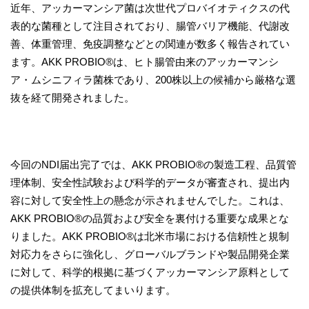
近年、アッカーマンシア菌は次世代プロバイオティクスの代
表的な菌種として注目されており、腸管バリア機能、代謝改
善、体重管理、免疫調整などとの関連が数多く報告されてい
ます。AKK PROBIO®は、ヒト腸管由来のアッカーマンシ
ア・ムシニフィラ菌株であり、200株以上の候補から厳格な選
抜を経て開発されました。
今回のNDI届出完了では、AKK PROBIO®の製造工程、品質管
理体制、安全性試験および科学的データが審査され、提出内
容に対して安全性上の懸念が示されませんでした。これは、
AKK PROBIO®の品質および安全を裏付ける重要な成果とな
りました。AKK PROBIO®は北米市場における信頼性と規制
対応力をさらに強化し、グローバルブランドや製品開発企業
に対して、科学的根拠に基づくアッカーマンシア原料として
の提供体制を拡充してまいります。