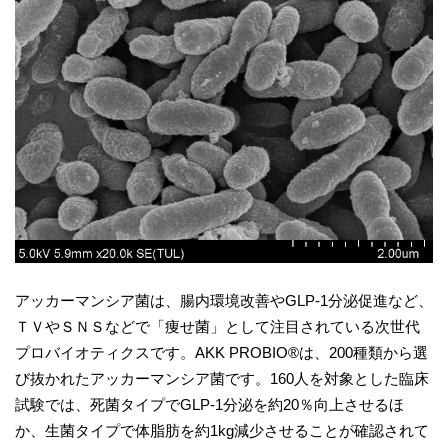
アッカーマンシア菌は、腸内環境改善やGLP-1分泌促進など、
ＴＶやＳＮＳなどで「痩せ菌」として注目されている次世代
プロバイオティクスです。AKK PROBIO®は、200種類から選
び抜かれたアッカーマンシア菌です。160人を対象とした臨床
試験では、死菌タイプでGLP-1分泌を約20％向上させるほ
か、生菌タイプで体脂肪を約1kg減少させることが確認されて