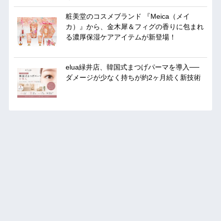
粧美堂のコスメブランド 『Meica（メイ
カ）』から、金木犀＆フィグの香りに包まれ
る濃厚保湿ケアアイテムが新登場！
elua緑井店、韓国式まつげパーマを導入──
ダメージが少なく持ちが約2ヶ月続く新技術