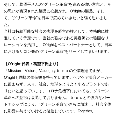
そして、葛望平さんの”グリーン革命”を進める強い意志と、そ
の思いが表現された製品に心惹かれ、O’rightの製品、そし
て、“グリーン革命”を日本で広めていきたいと強く思いまし
た。
当社は持続可能な社会の実現を経営の柱として、本格的に推
進していく予定です。当社の強みである美容師との強固なリ
レーションを活用し、O’rightをベストパートナーとして、日本
におけるサロン発の“グリーン革命”をリードしてまいります。
【O’right 代表：葛望平氏より】
「Mission、Vision、Value」はｂ-ｅｘの企業理念ですが、
O’rightも同様の価値観を持っています。ヘアケア美容メーカー
に留まらず、人々、社会、地球をよりよくするブランドであ
りたいと思っています。コロナ危機下においても、グリーン
革命への意欲は衰退しておりません。ｂ-ｅｘとの強力なパー
トナシップにより、”グリーン革命”がさらに加速し、社会全体
に影響を与えていけると確信しています。Together,