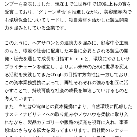
ンプーを発表しました。現在までに世界中で100以上もの賞を
受賞しており、“グリーン革命”を推進しながら、美容業界内で
も環境保全についてリードし、独自素材を活かした製品開発
力を強みとしている企業です。
このように、ヘアサロンとの連携力を強みに、顧客中心主義
のもと、環境や社会に配慮した本当に必要とされる製品の開
発・販売を通して成長を目指すｂ-ｅｘと、環境にやさしいサ
プライチェーンを確立し、よりよい未来のために世界を変え
る活動を実践してきたO’rightの目指す方向性は一致しており、
この資本業務提携によって、両社それぞれの強みを相互に活
かすことで、持続可能な社会の成長を加速していけるものと
考えています。
また、当社はO’rightとの資本提携により、自然環境に配慮した
サスティナビリティへの取り組みやノウハウを柔軟に取り入
れながら、製品カテゴリーや販路の拡充を視野に入れ、事業
領域のさらなる拡大を図ってまいります。両社間のシナジー