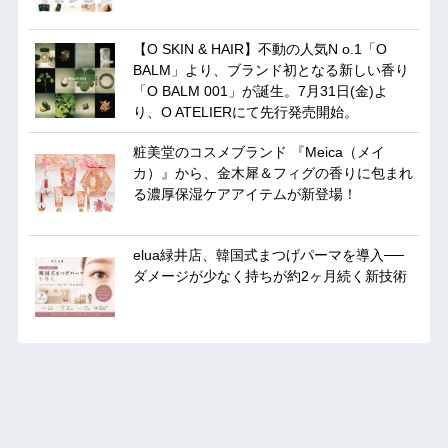
【O SKIN & HAIR】不動の人気N o.1「O
BALM」より、ブランド初となる新しい香り
「O BALM 001」が誕生。7月31日(金)よ
り、O ATELIERにて先行発売開始。
粧美堂のコスメブランド 『Meica（メイ
カ）』から、金木犀＆フィグの香りに包まれ
る濃厚保湿ケアアイテムが新登場！
elua緑井店、韓国式まつげパーマを導入──
ダメージが少なく持ちが約2ヶ月続く新技術