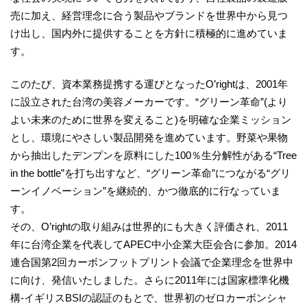
売に加え、経営理念に合う製品やブランドを世界中から見つ
け出し、国内外に提供することを方針に積極的に進めていま
す。
このたび、資本業務提携する運びとなったO’rightは、2001年
に設立された台湾の美容メーカーです。“グリーン革命”(より
よい未来のために世界を変えること)を明確な企業ミッション
とし、環境にやさしい製品開発を進めています。野菜や果物
から抽出したデンプンを原料にした100％生分解性がある“Tree
in the bottle”を打ち出すなど、“グリーン革命”につながる“グリ
ーンイノベーション”を継続的、かつ徹底的に行なっていま
す。
その、O’rightの取り組みは世界的にも大きく評価され、2011
年に台湾企業を代表してAPEC中小企業大臣会合に参加。2014
連合国第2回カーボンフットプリント会議で企業理念を世界中
に向け、発信いたしました。さらに2011年には国家標準化機
構-イギリスBSIの認証のもとで、世界初のゼロカーボンシャ