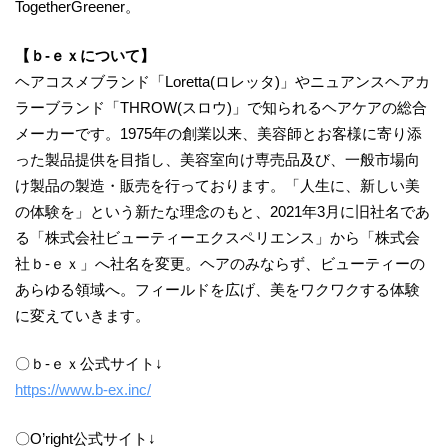
TogetherGreener。
【ｂ-ｅｘについて】
ヘアコスメブランド「Loretta(ロレッタ)」やニュアンスヘアカ
ラーブランド「THROW(スロウ)」で知られるヘアケアの総合
メーカーです。1975年の創業以来、美容師とお客様に寄り添
った製品提供を目指し、美容室向け専売品及び、一般市場向
け製品の製造・販売を行っております。「人生に、新しい美
の体験を」という新たな理念のもと、2021年3月に旧社名であ
る「株式会社ビューティーエクスペリエンス」から「株式会
社ｂ-ｅｘ」へ社名を変更。ヘアのみならず、ビューティーの
あらゆる領域へ。フィールドを広げ、美をワクワクする体験
に変えていきます。
〇ｂ-ｅｘ公式サイト↓
https://www.b-ex.inc/
〇O’right公式サイト↓