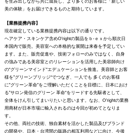
を生み出しながら共に成長し、より多くのお客様に「新しい
美の体験」をお届けできるものと期待しています。
【業務提携内容】
現在確定している業務提携内容は以下の通りです。
ヘアケア・スキンケア含めO’rightの製品をｂ-ｅｘから順次日
本国内で販売。美容室への本格的な展開は来春を予定してい
ます。また、販売促進や、技術フォローのみではなく、自身
の強みである美容室とのリレーションを活用した美容師向け
の“グリーンマインド“エデュケーションを推進。美容師とお客
様を”グリーンブリッジ“でつなぎ、一人でも 多くのお客様
に”グリーン革命”をご理解いただくことを目標に、日本におけ
る”サロン発信のグリーン 革命“をリードする先駆者として、
全体をけん引してまいりたいと思います。なお、O’rightの業務
用商材が日本市場に輸入されるのは今回が初めてとなりま
す。
その他、両社の技術、独自素材を活かした製品及びブランド
の開発や、日本・台湾間の販路の相互利用などに向け、今後