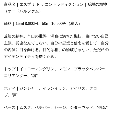
商品名｜エスプリ ドゥ コントラディクション｜反駁の精神
（オードパルファム）
価格｜15ml 8,800円、50ml 16,500円（税込）
反駁の精神。辛口の批評。洞察に満ちた機転。曲げない自己
主張。妥協なんてしない。自分の思想と信念を愛して、自分
の内側に目を向ける。目的は相手の論破じゃない。ただ己の
アイデンティティを磨くため。
トップ｜イエローマンダリン、レモン、ブラックペッパー、
コリアンダー、”魂”
ボディ｜ジンジャー、イランイラン、アイリス、クロー
ブ、”声”
ベース｜ムスク、ベチバー、セージ、シダーウッド、”信念”