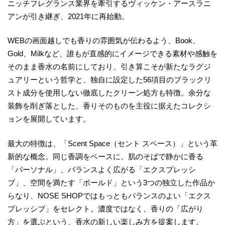
ニッチフレグランス業界を牽引するヴィッケン・アースラニ
アンが引き継ぎ、2021年に再始動。
WEBの画面越しでも香りの雰囲気が伝わるよう、Book、
Gold、Milkなど、誰もが直感的にイメージできる素材や感触を
そのまま香水の名前にしており、引き算こそが新たなラグジ
ュアリーという哲学と、独自に設定した56項目のブラックリ
スト成分を使用しない徹底したクリーン処方も特徴。余分な
装飾を削ぎ落とした、香りそのものを主役に据えたコレクシ
ョンを展開しています。
最大の特徴は、「Scent Space（セント スペース）」という革
新的な概念。同じ香調をベースに、肌のそばで静かに香る
「パーソナル」、バランスよく広がる「エクスプレッシ
ブ」、空間を満たす「ボールド」という3つの独立した作品か
らなり、NOSE SHOPではもっともバランスのよい「エクス
プレッシブ」をセレクト。濃度ではなく、香りの「広がり
方」を選ぶという、香水の新しい楽しみ方を提案します。