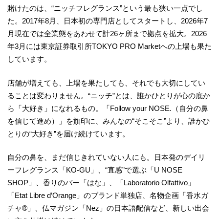
賭けたのは、“ニッチフレグランス”という最も狭い一点でし
た。2017年8月、日本初の専門店としてスタートし、2026年7
月現在では全業態をあわせて計26ヶ所まで拠点を拡大。2026
年3月には東京証券取引所TOKYO PRO Marketへの上場も果た
しています。
店舗が増えても、上場を果たしても、それでも大切にしてい
ることは変わりません。“ニッチ”とは、誰かひとりが心の底か
ら「大好き」になれるもの。「Follow your NOSE.（自分の鼻
を信じて進め）」を旗印に、みんなの“そこそこ”より、誰かひ
とりの“大好き”を届け続けています。
自分の鼻を、まだ信じきれていない人にも。日本発のデイリ
ーフレグランス「KO-GU」、“直感”で選ぶ「U NOSE
SHOP」、香りのバー「はな」、「Laboratorio Olfattivo」
「Etat Libre d’Orange」のブランド単独店、名物企画「香水ガ
チャ®」、仏マガジン「Nez」の日本語配信など、新しい出会