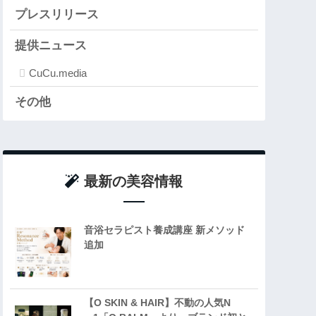
プレスリリース
提供ニュース
CuCu.media
その他
最新の美容情報
音浴セラピスト養成講座 新メソッド
追加
【O SKIN & HAIR】不動の人気N