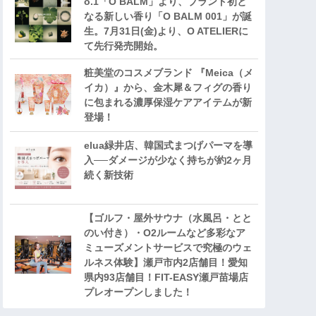
o.1「O BALM」より、ブランド初と
なる新しい香り「O BALM 001」が誕
生。7月31日(金)より、O ATELIERに
て先行発売開始。
粧美堂のコスメブランド 『Meica（メ
イカ）』から、金木犀＆フィグの香り
に包まれる濃厚保湿ケアアイテムが新
登場！
elua緑井店、韓国式まつげパーマを導
入──ダメージが少なく持ちが約2ヶ月
続く新技術
【ゴルフ・屋外サウナ（水風呂・とと
のい付き）・O2ルームなど多彩なア
ミューズメントサービスで究極のウェ
ルネス体験】瀬戸市内2店舗目！愛知
県内93店舗目！FIT-EASY瀬戸苗場店
プレオープンしました！