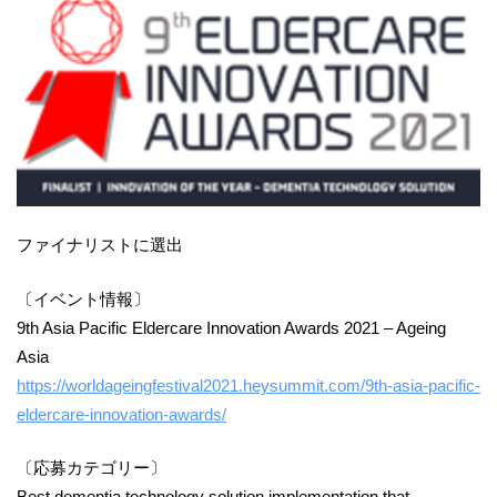
ファイナリストに選出
〔イベント情報〕
9th Asia Pacific Eldercare Innovation Awards 2021 – Ageing
Asia
https://worldageingfestival2021.heysummit.com/9th-asia-pacific-
eldercare-innovation-awards/
〔応募カテゴリー〕
Best dementia technology solution implementation that