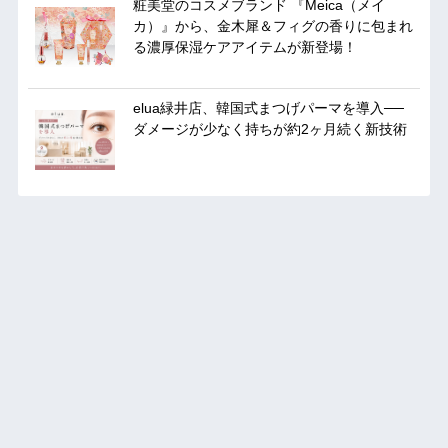
粧美堂のコスメブランド 『Meica（メイ
カ）』から、金木犀＆フィグの香りに包まれ
る濃厚保湿ケアアイテムが新登場！
elua緑井店、韓国式まつげパーマを導入──
ダメージが少なく持ちが約2ヶ月続く新技術