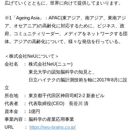
広げていくとともに、世界に向けて提供してまいります。
※1「Ageing Asia」：APAC(東アジア、南アジア、東南アジ
ア、オセアニア)の高齢化に対応するために、ビジネス、政
府、コミュニティリーダー、メディアをネットワークする団
体。アジアの高齢化について、様々な発信を行っている。
＜株式会社NeUについて＞
会社名 ： 株式会社NeU(ニュー)
東北大学の認知脳科学の知見と、
日立ハイテクの脳計測技術を軸に2017年8月に設
立
所在地 ： 東京都千代田区神田司町2-2 新倉ビル
代表者 ： 代表取締役(CEO) 長谷川 清
資本金 ： 1億円
事業内容： 脳科学の産業応用事業
URL ：
https://neu-brains.co.jp/