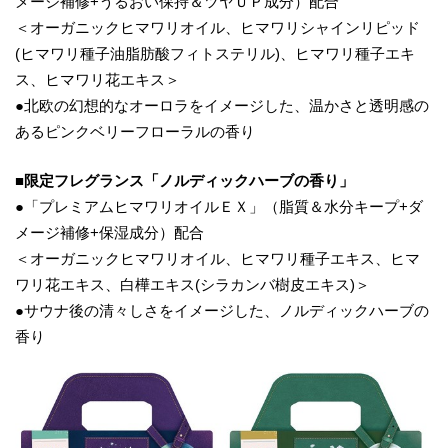
メージ補修+うるおい保持＆ツヤＵＰ成分）配合
＜オーガニックヒマワリオイル、ヒマワリシャインリピッド
(ヒマワリ種子油脂肪酸フィトステリル)、ヒマワリ種子エキ
ス、ヒマワリ花エキス＞
●北欧の幻想的なオーロラをイメージした、温かさと透明感の
あるピンクベリーフローラルの香り
■限定フレグランス「ノルディックハーブの香り」
●「プレミアムヒマワリオイルＥＸ」（脂質＆水分キープ+ダ
メージ補修+保湿成分）配合
＜オーガニックヒマワリオイル、ヒマワリ種子エキス、ヒマ
ワリ花エキス、白樺エキス(シラカンバ樹皮エキス)＞
●サウナ後の清々しさをイメージした、ノルディックハーブの
香り