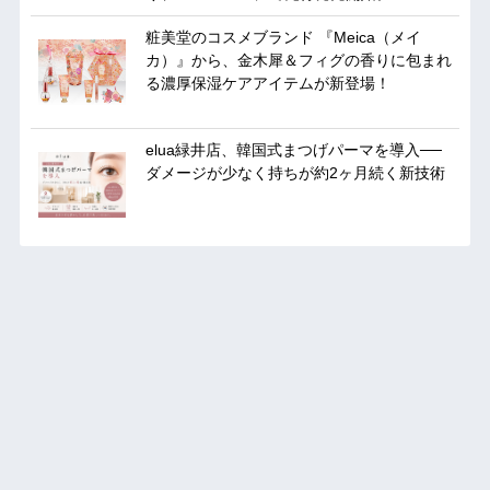
粧美堂のコスメブランド 『Meica（メイ
カ）』から、金木犀＆フィグの香りに包まれ
る濃厚保湿ケアアイテムが新登場！
elua緑井店、韓国式まつげパーマを導入──
ダメージが少なく持ちが約2ヶ月続く新技術