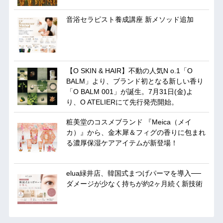
音浴セラピスト養成講座 新メソッド追加
【O SKIN & HAIR】不動の人気N o.1「O
BALM」より、ブランド初となる新しい香り
「O BALM 001」が誕生。7月31日(金)よ
り、O ATELIERにて先行発売開始。
粧美堂のコスメブランド 『Meica（メイ
カ）』から、金木犀＆フィグの香りに包まれ
る濃厚保湿ケアアイテムが新登場！
elua緑井店、韓国式まつげパーマを導入──
ダメージが少なく持ちが約2ヶ月続く新技術