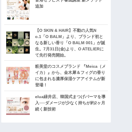
音浴セラピスト養成講座 新メソッド
追加
【O SKIN & HAIR】不動の人気N
o.1「O BALM」より、ブランド初と
なる新しい香り「O BALM 001」が誕
生。7月31日(金)より、O ATELIERに
て先行発売開始。
粧美堂のコスメブランド 『Meica（メ
イカ）』から、金木犀＆フィグの香り
に包まれる濃厚保湿ケアアイテムが新
登場！
elua緑井店、韓国式まつげパーマを導
入──ダメージが少なく持ちが約2ヶ月
続く新技術