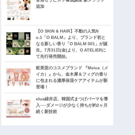
音浴セラピスト養成講座 新メソッド
追加
【O SKIN & HAIR】不動の人気N
o.1「O BALM」より、ブランド初と
なる新しい香り「O BALM 001」が誕
生。7月31日(金)より、O ATELIERに
て先行発売開始。
粧美堂のコスメブランド 『Meica（メ
イカ）』から、金木犀＆フィグの香り
に包まれる濃厚保湿ケアアイテムが新
登場！
elua緑井店、韓国式まつげパーマを導
入──ダメージが少なく持ちが約2ヶ月
続く新技術