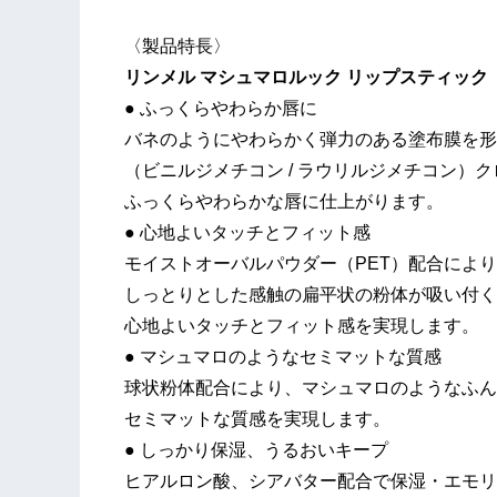
〈製品特長〉
リンメル マシュマロルック リップスティック
● ふっくらやわらか唇に
バネのようにやわらかく弾力のある塗布膜を形
（ビニルジメチコン / ラウリルジメチコン）
ふっくらやわらかな唇に仕上がります。
● 心地よいタッチとフィット感
モイストオーバルパウダー（PET）配合によ
しっとりとした感触の扁平状の粉体が吸い付く
心地よいタッチとフィット感を実現します。
● マシュマロのようなセミマットな質感
球状粉体配合により、マシュマロのようなふん
セミマットな質感を実現します。
● しっかり保湿、うるおいキープ
ヒアルロン酸、シアバター配合で保湿・エモリ