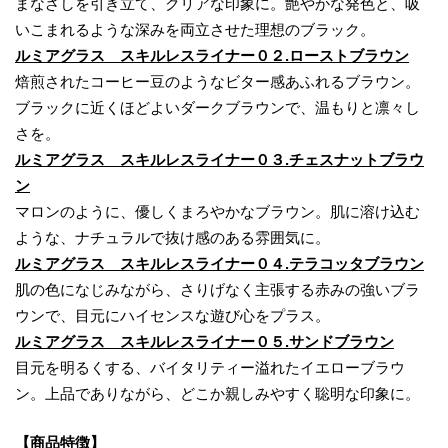
まなざしを引き立て、クリアな印象に。艶やかな発色と、吸
いこまれるような深みを両立させた理想のブラック。
ルミアグラス スキルレスライナー０２.ローストブラウン
焙煎されたコーヒー豆のようなビター感あふれるブラウン。
ブラックに近くほどよいダークブラウンで、温もりと凛々し
さを。
ルミアグラス スキルレスライナー０３.チェスナットブラウ
ン
マロンのように、優しくまろやかなブラウン。肌に溶け込む
ような、ナチュラルで抜け感のある雰囲気に。
ルミアグラス スキルレスライナー０４.テラコッタブラウン
肌の色になじみながら、さりげなく主張する赤みの強いブラ
ウンで、目元にハイセンスな遊び心をプラス。
ルミアグラス スキルレスライナー０５.サンドブラウン
目元を明るくする、バイタリティー溢れたイエローブラウ
ン。上品でありながら、どこか親しみやすく聡明な印象に。
【商品特徴】