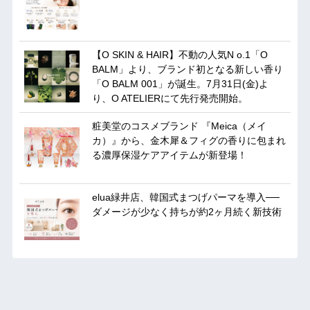
【O SKIN & HAIR】不動の人気N o.1「O
BALM」より、ブランド初となる新しい香り
「O BALM 001」が誕生。7月31日(金)よ
り、O ATELIERにて先行発売開始。
粧美堂のコスメブランド 『Meica（メイ
カ）』から、金木犀＆フィグの香りに包まれ
る濃厚保湿ケアアイテムが新登場！
elua緑井店、韓国式まつげパーマを導入──
ダメージが少なく持ちが約2ヶ月続く新技術