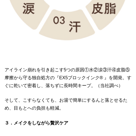
アイライン崩れを引き起こす5つの原因①水②涙③汗④皮脂⑤
摩擦から守る独自処方の『EX5ブロックインク® 』を開発。す
ぐに乾いて密着し、落ちずに長時間キープ。（当社調べ）
そして、こすらなくても、お湯で簡単にするんと落とせるた
め、目もとへの負担も軽減。
３．メイクをしながら贅沢ケア