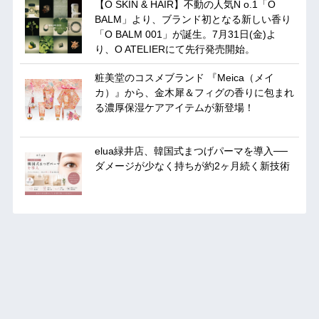
【O SKIN & HAIR】不動の人気N o.1「O
BALM」より、ブランド初となる新しい香り
「O BALM 001」が誕生。7月31日(金)よ
り、O ATELIERにて先行発売開始。
粧美堂のコスメブランド 『Meica（メイ
カ）』から、金木犀＆フィグの香りに包まれ
る濃厚保湿ケアアイテムが新登場！
elua緑井店、韓国式まつげパーマを導入──
ダメージが少なく持ちが約2ヶ月続く新技術