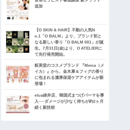
音浴セラピスト養成講座 新メソッド
追加
【O SKIN & HAIR】不動の人気N
o.1「O BALM」より、ブランド初と
なる新しい香り「O BALM 001」が誕
生。7月31日(金)より、O ATELIERに
て先行発売開始。
粧美堂のコスメブランド 『Meica（メ
イカ）』から、金木犀＆フィグの香り
に包まれる濃厚保湿ケアアイテムが新
登場！
elua緑井店、韓国式まつげパーマを導
入──ダメージが少なく持ちが約2ヶ月
続く新技術