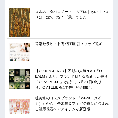
香水の「タバコノート」の正体｜あの甘い香
りは、煙ではなく「葉」でした
音浴セラピスト養成講座 新メソッド追加
【O SKIN & HAIR】不動の人気N o.1「O
BALM」より、ブランド初となる新しい香り
「O BALM 001」が誕生。7月31日(金)よ
り、O ATELIERにて先行発売開始。
粧美堂のコスメブランド 『Meica（メイ
カ）』から、金木犀＆フィグの香りに包まれ
る濃厚保湿ケアアイテムが新登場！