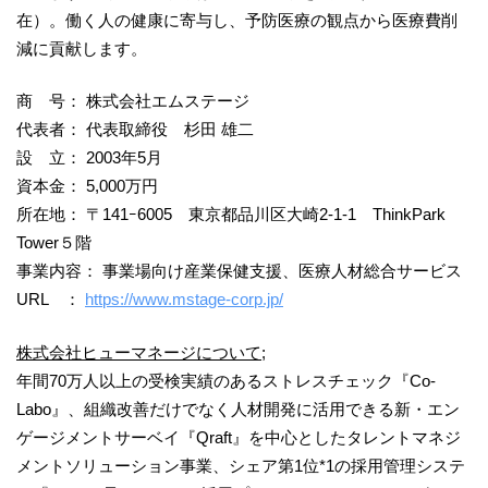
在）。働く人の健康に寄与し、予防医療の観点から医療費削
減に貢献します。
商 号： 株式会社エムステージ
代表者： 代表取締役 杉田 雄二
設 立： 2003年5月
資本金： 5,000万円
所在地： 〒141ｰ6005 東京都品川区大崎2-1-1 ThinkPark
Tower５階
事業内容： 事業場向け産業保健支援、医療人材総合サービス
URL ：
https://www.mstage-corp.jp/
株式会社ヒューマネージについて
;
年間70万人以上の受検実績のあるストレスチェック『Co-
Labo』、組織改善だけでなく人材開発に活用できる新・エン
ゲージメントサーベイ『Qraft』を中心としたタレントマネジ
メントソリューション事業、シェア第1位*1の採用管理システ