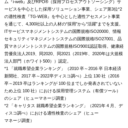
ム『i-web』及びRPO®（採用プロセスアウトソーシング）サ
ービスを中心とした採用ソリューション事業、シェア第3位*2
の適性検査『TG-WEB』を中心とした適性アセスメント事業
を通じて、4,300社以上の人材の“採用”から“活躍”までを支援。
ITサービスマネジメントシステムの国際規格ISO20000、情報
セキュリティマネジメントシステムの国際規格ISO27001、品
質マネジメントシステムの国際規格ISO9001認証取得。健康経
営優良法人2019、同2020、同2021（2019年、2020年は大規模
法人部門（ホワイト500））認定。
*1 「就職希望企業ランキング」（2010 卒～2016 卒 日本経済
新聞社、2017 卒～2022卒ディスコ調べ）上位 130 社（2016
卒～2019 卒はランキングが 100 位までしか発表されていない
ため上位 100 社）における採用管理システム（有償ツール）
のシェア（ヒューマネージ調査）
*2 「キャリタス 就職希望企業ランキング」（2021年 4 月、デ
ィスコ調べ）における適性検査のシェア（ヒュー
マネージ調査）