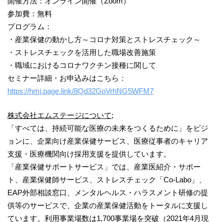
開催方法：オンライン開催（Zoom）
参加費：無料
プログラム：
・産業保健の動かし方～コロナ対策とストレスチェック～
・ストレスチェックを活用した職場改善施策
・職域におけるコロナワクチン接種に関して
セミナー詳細・お申込みはこちら：
https://hmi.page.link/8Qd32GoVrhNG5WFM7
株式会社
エムステージ
について
;
「すべては、持続可能な医療の未来をつくるために」をビジ
ョンに、企業向け産業保健サービス、医療従事者のキャリア
支援・医療機関向け採用支援を提供しています。
「産業保健サポートサービス」では、産業医紹介・サポー
ト、産業保健師サービス、ストレスチェック「Co-Labo」、
EAP外部相談窓口、メンタルヘルス・ハラスメント研修の提
供等のサービスで、企業の産業保健活動をトータルに支援し
ています。利用事業場数は1,700事業場を突破（2021年4月現