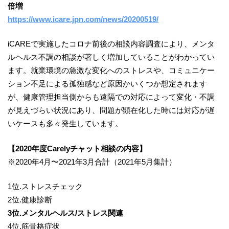
倍増
https://www.icare.jpn.com/news/20200519/
iCAREで実施したコロナ前後の相談内容調査により、メンタ
ルヘルス不調の相談が著しく増加していることがわかってい
ます。就業環境の急激な変化へのストレスや、コミュニケー
ション不足による孤独感など原因かいくつか想定されます
が、健康管理担当側からも遠隔での対応によって変化・不調
が見えづらい状況にあり、問題が顕在化した時には対応が遅
いケースも多々発生しています。
【2020年度Carelyチャット相談の内容】
※2020年4月〜2021年3月合計（2021年5月集計）
1位.ストレスチェック
2位.健康診断
3位.メンタルヘルス/ストレス関連
4位.筋骨格症状