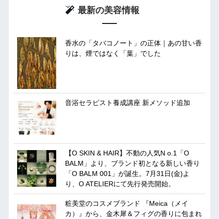
最新の美容情報
香水の「タバコノート」の正体｜あの甘い香
りは、煙ではなく「葉」でした
音浴セラピスト養成講座 新メソッド追加
【O SKIN & HAIR】不動の人気N o.1「O
BALM」より、ブランド初となる新しい香り
「O BALM 001」が誕生。7月31日(金)よ
り、O ATELIERにて先行発売開始。
粧美堂のコスメブランド 『Meica（メイ
カ）』から、金木犀＆フィグの香りに包まれ