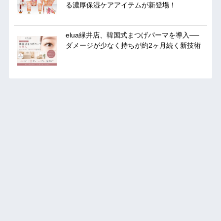
る濃厚保湿ケアアイテムが新登場！
elua緑井店、韓国式まつげパーマを導入──
ダメージが少なく持ちが約2ヶ月続く新技術