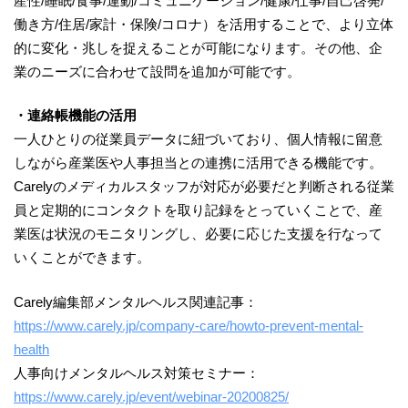
産性/睡眠/食事/運動/コミュニケーション/健康/仕事/自己啓発/
働き方/住居/家計・保険/コロナ）を活用することで、より立体
的に変化・兆しを捉えることが可能になります。その他、企
業のニーズに合わせて設問を追加が可能です。
・連絡帳機能の活用
一人ひとりの従業員データに紐づいており、個人情報に留意
しながら産業医や人事担当との連携に活用できる機能です。
Carelyのメディカルスタッフが対応が必要だと判断される従業
員と定期的にコンタクトを取り記録をとっていくことで、産
業医は状況のモニタリングし、必要に応じた支援を行なって
いくことができます。
Carely編集部メンタルヘルス関連記事：
https://www.carely.jp/company-care/howto-prevent-mental-
health
人事向けメンタルヘルス対策セミナー：
https://www.carely.jp/event/webinar-20200825/