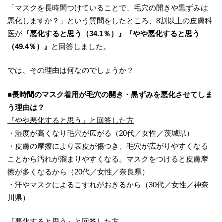
「マスクを長時間つけていることで、毛穴の開きや黒ずみは
悪化しますか？」という質問をしたところ、8割以上の皮膚科
医が
『
悪化すると思う
（34.1％）』『やや
悪化すると思う
（49.4％）』
と回答しました。
では、その理由は何なのでしょうか？
■長時間のマスク着用が毛穴の開き・黒ずみを悪化させてしま
う理由は？
『やや悪化すると思う』と回答した方
・湿度が高くなり毛穴が広がる（20代／女性／茨城県）
・皮膚の摩擦により表皮が傷つき、毛穴が広がりやすくなる
ことから汚れが溜まりやすくなる。マスクをつけると皮膚摩
擦が多くなるから（20代／女性／奈良県）
・汗やマスクによるこすれがおきるから（30代／女性／神奈
川県）
『悪化すると思う』と回答した方