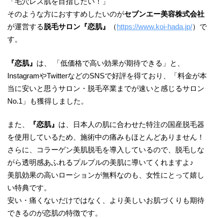
「毛穴レス肌を目指したい！」
そのような方におすすめしたいのが
セブンエー美容株式会社
が運営する
脱毛サロン『恋肌』
（
https://www.koi-hada.jp/
）で
す。
『恋肌』
は、 「低価格で高い効果が期待できる」と、
InstagramやTwitterなどのSNSで好評を得ており、「料金が本
当に安いと思うサロン・脱毛卒業までが速いと感じるサロン
No.1」も獲得しました。
また、
『恋肌』
は、日本人の肌に合わせた特注の国産脱毛器
を使用しているため、施術中の痛みもほとんどありません！
さらに、コラーゲン美肌脱毛を導入しているので、脱毛しな
がら透明感あふれるプルプルの美肌に導いてくれますよ♪
美肌効果の高いローションが無料なのも、女性にとって嬉し
い特典です。
安い・痛くないだけではなく、より美しいお肌づくりも期待
できるのが恋肌の特徴です。