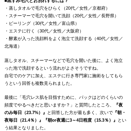
■黒ずみ毛穴とお別れするには？
・蒸しタオルで毛穴をひらく（20代／女性／京都府）
・スチーマーで毛穴を開いて洗顔（20代／女性／長野県）
・ピーリング（30代／女性／富山県）
・エステに行く（30代／女性／大阪府）
・酵素が入った洗顔料をよく泡立て洗顔する（40代／女性／
北海道）
蒸しタオル、スチーマーなどで毛穴を開いた後に、よく泡立
った泡で洗顔するという流れがよさそうですね。
自宅でのケアに加え、エステに行き専門家に施術をしてもら
うという回答も複数見られました。
最後に「毛穴レス肌を目指すために、パックはどのくらいの
頻度でやるべきだと思いますか？」と質問したところ、
『
夜
のみ毎日
（23.7%）』
と回答した方が最も多く、次いで
『
朝・
夜毎日
（21.4％）』『
朝or夜週に3～4日程度
（15.3％）』
とい
う結果となりました。