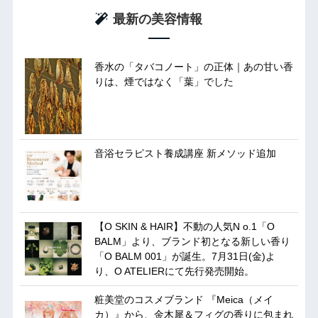
最新の美容情報
香水の「タバコノート」の正体｜あの甘い香
りは、煙ではなく「葉」でした
音浴セラピスト養成講座 新メソッド追加
【O SKIN & HAIR】不動の人気N o.1「O
BALM」より、ブランド初となる新しい香り
「O BALM 001」が誕生。7月31日(金)よ
り、O ATELIERにて先行発売開始。
粧美堂のコスメブランド 『Meica（メイ
カ）』から、金木犀＆フィグの香りに包まれ