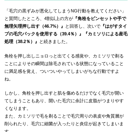
「毛穴の黒ずみが悪化してしまうNG行動を教えてください」
と質問したところ、4割以上の方が
『角栓をピンセットや手で
無理矢理押し出す（46.7%）』
と回答し、次いで
『はがすタイ
プの毛穴パックを使用する（39.4％）』『
カミソリによる産毛
処理
（38.2％）』
と続きました。
角栓を押し出しニョロっと出てくる感覚や、カミソリで剃る
ことによりその瞬間は除毛されている状態になっていること
に満足感を覚え、ついついやってしまいがちな行動ですよ
ね。
しかし、角栓を押し出すと肌を傷めるだけでなく毛穴が開い
てしまうこともあり、開いた毛穴に余計に皮脂がつまりやす
くなります。
また、カミソリで毛を剃ることで毛穴周りの表皮や角質層が
削られたり、毛穴に細菌が入ったりと炎症が起きてしまいま
す。