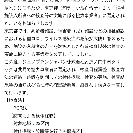
康宏）はこのたび、東京都（知事：小池百合子）より「福祉
施設入所者への検査等の実施に係る協力事業者」に選定され
たことをお知らせします。
東京都では、高齢者施設、障害者（児）施設などの福祉施設
における新型コロナウイルス感染症の感染拡大防止を図るた
め、施設の入所者の方々を対象とした行政検査以外の検査の
実施に協力する事業者を公募していました。
この度、ジェノプランジャパン株式会社と虎ノ門中村クリニ
ックは共同で協力事業者に選定され、検査日程調整、検査方
法の連絡、施設を訪問しての検体採取、検査の実施、検査結
果等の通知及び陽性時の確定診断等、必要な手続きを一貫し
て行います。
【検査法】
PCR法
【訪問による検体採取】
対象地域：23区内
【検体採取・診断等を行う医療機関】