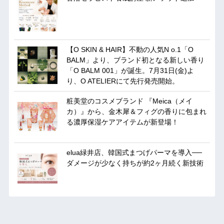
【O SKIN & HAIR】不動の人気N o.1「O
BALM」より、ブランド初となる新しい香り
「O BALM 001」が誕生。7月31日(金)よ
り、O ATELIERにて先行発売開始。
粧美堂のコスメブランド 『Meica（メイ
カ）』から、金木犀＆フィグの香りに包まれ
る濃厚保湿ケアアイテムが新登場！
elua緑井店、韓国式まつげパーマを導入──
ダメージが少なく持ちが約2ヶ月続く新技術