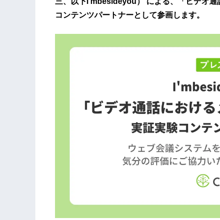
三、以下I’mbesideyou） による、「ビ
コンテンツパートナーとして参画します。