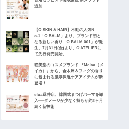
音浴セラピスト養成講座 新メソッド
追加
【O SKIN & HAIR】不動の人気N
o.1「O BALM」より、ブランド初と
なる新しい香り「O BALM 001」が誕
生。7月31日(金)より、O ATELIERに
て先行発売開始。
粧美堂のコスメブランド 『Meica（メ
イカ）』から、金木犀＆フィグの香り
に包まれる濃厚保湿ケアアイテムが新
登場！
elua緑井店、韓国式まつげパーマを導
入──ダメージが少なく持ちが約2ヶ月
続く新技術