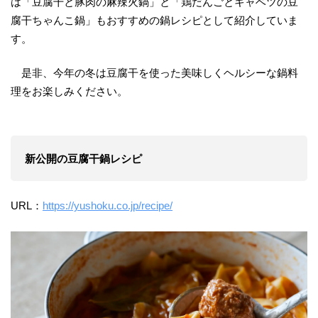
は「豆腐干と豚肉の麻辣火鍋」と「鶏だんごとキャベツの豆
腐干ちゃんこ鍋」もおすすめの鍋レシピとして紹介していま
す。
是非、今年の冬は豆腐干を使った美味しくヘルシーな鍋料
理をお楽しみください。
新公開の豆腐干鍋レシピ
URL：
https://yushoku.co.jp/recipe/