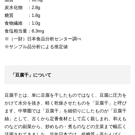
炭水化物 ：2.8g
糖質 ：1.8g
食物繊維 ：1.0g
食塩相当量：8.3mg
※（一財）日本食品分析センター調べ
※サンプル品分析による推定値
「豆腐干」について
豆腐干とは、単に豆腐を干したものではなく、豆腐に圧力を
かけて水分を抜き、軽く乾燥させたものを「豆腐干」と呼び
ます。中華圏では「豆腐干」を細切りにしたものが「豆腐干
絲」として、古くから定番食材として広く親しまれ、和えも
のなどの副菜から、炒めもの・煮ものなどの主菜まで幅広く
活用されてきました。近年日本では、低糖質・高たんぱく