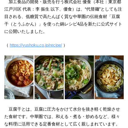
加工食品の開発・販売を行う株式会社 優食（本社：東京都
江戸川区 代表：李 振生 以下、優食）は、“代替麺”としても注
目される、低糖質で高たんぱく質な中華圏の伝統食材「豆腐
干（とうふかん）」を使った鍋レシピ4品を新たに公式サイト
に公開いたしました。
（
https://yushoku.co.jp/recipe/
）
豆腐干とは、豆腐に圧力をかけて水分を抜き軽く乾燥させ
た食材です。中華圏では、和える・煮る・炒めるなど、様々
な料理に活用できる定番食材として広く親しまれています。