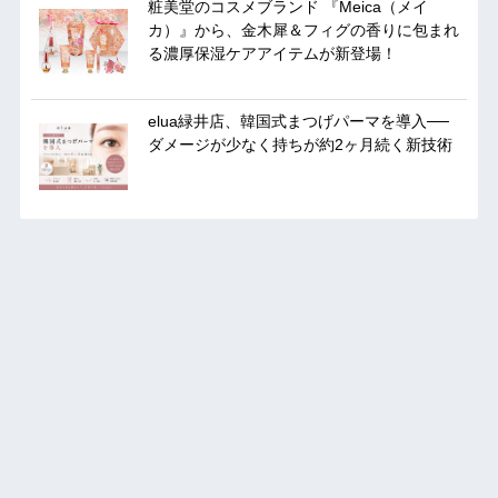
粧美堂のコスメブランド 『Meica（メイ
カ）』から、金木犀＆フィグの香りに包まれ
る濃厚保湿ケアアイテムが新登場！
elua緑井店、韓国式まつげパーマを導入──
ダメージが少なく持ちが約2ヶ月続く新技術