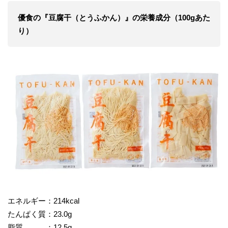
優食の『豆腐干（とうふかん）』の栄養成分（100gあた
り）
エネルギー：214kcal
たんぱく質：23.0g
脂質 ：12.5g