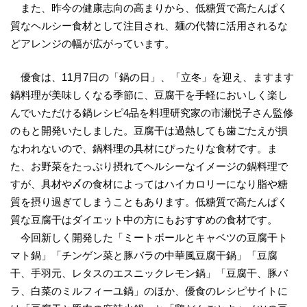
また、昨今の健康志向の高まりから、低糖質で高たんぱく
質なヘルシー食材として注目され、麺の代替に活用されるな
どアレンジの幅が広がっています。
優食は、11月7日の「鍋の日」、「立冬」を迎え、ますます
鍋料理が美味しくなる季節に、豆腐干を手軽においしく楽し
んでいただける鍋レシピ4品を料理研究家の市瀬悦子さん監修
のもと開発いたしました。豆腐干は過熱しても歯ごたえが損
なわれないので、鍋料理の具材にぴったりな食材です。ま
た、お野菜をたっぷり摂れてヘルシーなイメージの鍋料理で
すが、具材や〆の食材によってはハイカロリーになり脂や糖
質を摂り過ぎてしまうこともあります。低糖質で高たんぱく
質な豆腐干はダイエット中の方にもおすすめの食材です。
今回新しく開発した「ミートボールとキャベツの豆腐干ト
マト鍋」「チンゲン菜と豚バラの中華風豆腐干鍋」「豆腐
干、手羽元、レタスのエスニックレモン鍋」「豆腐干、豚バ
ラ、白菜のミルフィーユ鍋」のほか、優食のレシピサイトに