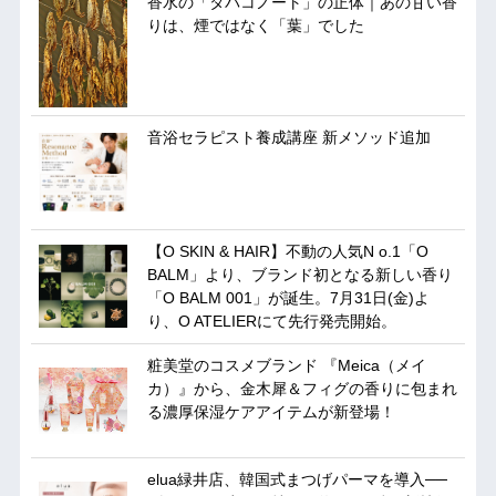
香水の「タバコノート」の正体｜あの甘い香
りは、煙ではなく「葉」でした
音浴セラピスト養成講座 新メソッド追加
【O SKIN & HAIR】不動の人気N o.1「O
BALM」より、ブランド初となる新しい香り
「O BALM 001」が誕生。7月31日(金)よ
り、O ATELIERにて先行発売開始。
粧美堂のコスメブランド 『Meica（メイ
カ）』から、金木犀＆フィグの香りに包まれ
る濃厚保湿ケアアイテムが新登場！
elua緑井店、韓国式まつげパーマを導入──