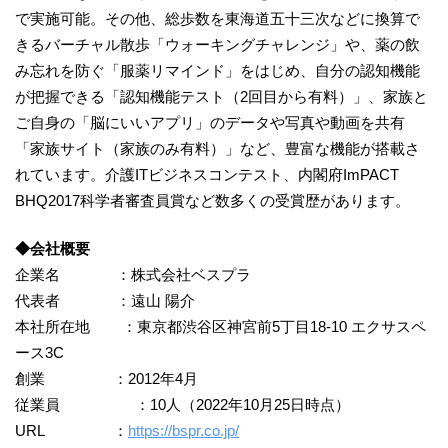
で実施可能。その他、総歩数を東海道五十三次などに換算で
きるバーチャル散歩「ウォーキングチャレンジ」や、薬の飲
み忘れを防ぐ「服薬リマインド」をはじめ、自分の認知機能
が把握できる「認知機能テスト（2回目から有料）」、家族と
ご自身の「脳にいいアプリ」のデータや写真や動画を共有
「家族サイト（家族のみ有料）」など、豊富な機能が搭載さ
れています。介護ITビジネスコンテスト、内閣府ImPACT
BHQ2017科学者審査員賞など数多くの受賞歴があります。
◆会社概要
企業名 ：株式会社ベスプラ
代表者 ：遠山 陽介
本社所在地 ：東京都渋谷区神宮前5丁目18-10 エクサスペ
ース3C
創業 ：2012年4月
従業員 ：10人（2022年10月25日時点）
URL ：
https://bspr.co.jp/