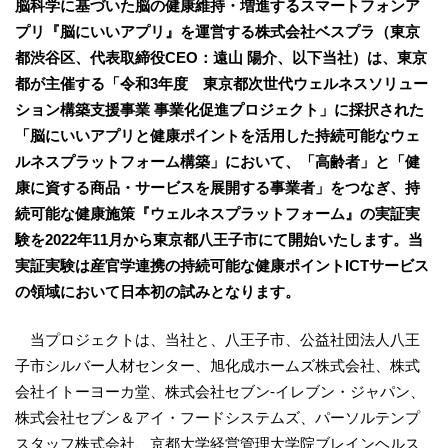
脳科学に基づいた脳の健康維持・増進するスマートフォンア
プリ『脳にいいアプリ』を運営する株式会社ベスプラ（東京
都渋谷区、代表取締役CEO：遠山 陽介、以下当社）は、東京
都が主催する「令和3年度 東京都次世代ウェルネスソリュー
ション構築支援事業 事業化促進プロジェクト」に採択された
「脳にいいアプリと健康ポイントを活用した持続可能なウェ
ルネスプラットフォーム構築」において、「高齢者」と「健
康に資する商品・サービスを展開する事業者」をつなぎ、持
続可能な健康施策『ウェルネスプラットフォーム』の実証実
験を2022年11月から東京都八王子市にて開始いたします。当
実証実験は産官学連携の持続可能な健康ポイントICTサービス
の領域において日本初の試みとなります。
当プロジェクトは、当社と、八王子市、公益社団法人八王
子市シルバー人材センター、旭化成ホームズ株式会社、株式
会社イトーヨーカ堂、株式会社セブン‐イレブン・ジャパン、
株式会社セブン＆アイ・フードシステムズ、パーソルテンプ
スタッフ株式会社、京都大学経営管理大学院ブレインヘルス