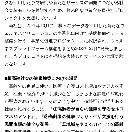
タを活用した予防研究や新たなサービスの開発につながる社
会実装モデルを検討するため、将来的な事業化を目指すプロ
ジェクトを支援しています。
当社は、2021年10月に、様々なデータを活用した新たなウ
ェルネスソリューションの事業化に向けた基盤整備やデータ
整備を行う「事業化促進プロジェクト」に採択され、ウェル
ネスプラットフォーム構想をまとめ2022年3月に発表しまし
た。当プロジェクトは本構想を実装したサービスの実証実験
となります。
■超高齢社会の健康施策における課題
高齢化の進展に伴い、医療・介護コスト増加やケア人材不
足、社会・経済の担い手減少など、さまざまな課題の深刻化
が懸念されています。そのような中で、持続可能で活力ある
社会を維持するには、「
①高齢者が自らの健康を守るセルフ
マネジメント
」、「
②高齢者の健康づくり・生活支援を行う
民間市場の健全な発展
」、「
③地域を支える力としての高齢
者の活躍推進
」などが鍵になると言われております。特に①