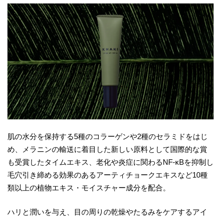
肌の水分を保持する5種のコラーゲンや2種のセラミドをはじ
め、メラニンの輸送に着目した新しい原料として国際的な賞
も受賞したタイムエキス、老化や炎症に関わるNF-κBを抑制し
毛穴引き締める効果のあるアーティチョークエキスなど10種
類以上の植物エキス・モイスチャー成分を配合。
ハリと潤いを与え、目の周りの乾燥やたるみをケアするアイ