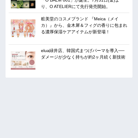
「O BALM 001」が誕生。7月31日(金)よ
り、O ATELIERにて先行発売開始。
粧美堂のコスメブランド 『Meica（メイ
カ）』から、金木犀＆フィグの香りに包まれ
る濃厚保湿ケアアイテムが新登場！
elua緑井店、韓国式まつげパーマを導入──
ダメージが少なく持ちが約2ヶ月続く新技術