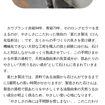
カウブランド赤箱94年、青箱73年。そのロングセラーを支
えるのが、やさしさにこだわった独自の「釜だき製法（けん
化塩析法）」です。古くからの手づくりの良さを受け継ぎ、
機械化できない大切な工程を職人の技と経験にゆだね、石け
んと対話しながらゆっくり熟成させていく。この手間ひまか
かる作業の過程で、天然油脂由来の良質成分が、肌あたりの
やさしい“天然うるおい成分”として石けんに含まれていきま
す。
釜だき製法では、原料である油脂から石けんができるまで
に1週間もの長い時間がかかりますが、製造された石けんは、
製造の過程で肌あたりをやさしくする油脂由来の天然うるお
い成分が程よく残るため、やさしい使い心地になります。
「やさしさの為には手間隙を惜しまない」。このこだわり