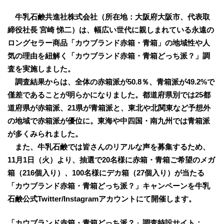
牛乳石鹸共進社株式会社（所在地：大阪府大阪市、代表取
締役社長 宮崎 悌二）は、幅広い世代に親しまれている永遠の
ロングセラー商品「カウブランド赤箱・青箱」の地域性や人
気の理由を紐解く「カウブランド赤箱・青箱どっち派？」調
査を実施しました。
調査結果からは、全体の赤箱派が50.8％、青箱派が49.2%で
僅差であることが明らかになりました。都道府県別では25都
道府県が赤箱派、21県が青箱派と、東北や北関東など予想外
の地域で赤箱派が優位に。東海や中四国・南九州では青箱派
が多くみられました。
また、牛乳石鹸では皆さんのリアルな声を募集するため、
11月1日（火）より、抽選で20名様に赤箱・青箱ご希望のメガ
箱（216個入り）、100名様にデカ箱（27個入り）が当たる
「カウブランド赤箱・青箱どっち派？」キャンペーンを牛乳
石鹸公式Twitter/Instagramアカウントにて開催します。
「カウブランド赤箱・青箱どっち派？」調査特設サイト：