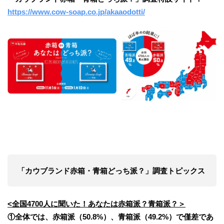
https://www.cow-soap.co.jp/akaaodotti/
「カウブランド赤箱・青箱どっち派？」調査トピックス
<全国4700人に聞いた！あなたは赤箱派？青箱派？＞
①全体では、赤箱派（50.8%）、青箱派（49.2%）で僅差であ