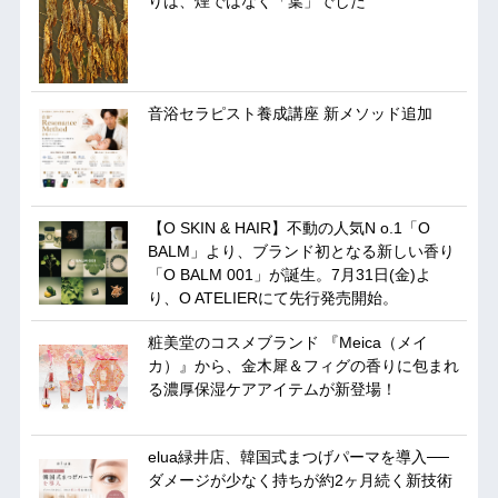
りは、煙ではなく「葉」でした
音浴セラピスト養成講座 新メソッド追加
【O SKIN & HAIR】不動の人気N o.1「O
BALM」より、ブランド初となる新しい香り
「O BALM 001」が誕生。7月31日(金)よ
り、O ATELIERにて先行発売開始。
粧美堂のコスメブランド 『Meica（メイ
カ）』から、金木犀＆フィグの香りに包まれ
る濃厚保湿ケアアイテムが新登場！
elua緑井店、韓国式まつげパーマを導入──
ダメージが少なく持ちが約2ヶ月続く新技術