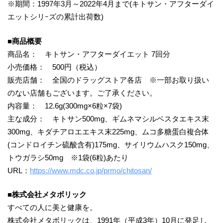
※期間：1997年3月～2022年4月まで(キトサン・アフターダイ
エットシリｰズの累計出荷数)
■商品概要
商品名： キトサン・アフターダイエット 7回分
小売価格： 500円（税込）
販売店舗： 全国のドラッグストア各店 ※一部お取り扱い
のない店舗もございます。ご了承ください。
内容量： 12.6g(300mg×6粒×7袋)
主な成分： キトサン500mg、ギムネマシルベスタエキス末
300mg、キダチアロエエキス末225mg、ムコ多糖蛋白複合体
(コンドロイチン硫酸含有)175mg、サイリウムハスク150mg、
トウガラシ50mg ※1袋(6粒)あたり
URL：
https://www.mdc.co.jp/prmo/chitosan/
■株式会社メタボリック
すべての人に美と健康を。
株式会社メタボリックは、1991年（平成3年）10月に発足し