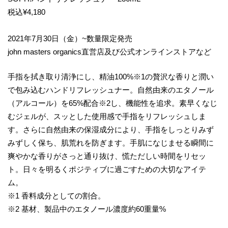
税込¥4,180
2021年7月30日（金）~数量限定発売
john masters organics直営店及び公式オンラインストアなど
手指を拭き取り清浄にし、精油100%※1の贅沢な香りと潤い
で包み込むハンドリフレッシュナー。自然由来のエタノール
（アルコール）を65%配合※2し、機能性を追求。素早くなじ
むジェルが、スッとした使用感で手指をリフレッシュしま
す。さらに自然由来の保湿成分により、手指をしっとりみず
みずしく保ち、肌荒れを防ぎます。手肌になじませる瞬間に
爽やかな香りがさっと通り抜け、慌ただしい時間をリセッ
ト。日々を明るくポジティブに過ごすための大切なアイテ
ム。
※1 香料成分としての割合。
※2 基材、製品中のエタノール濃度約60重量%