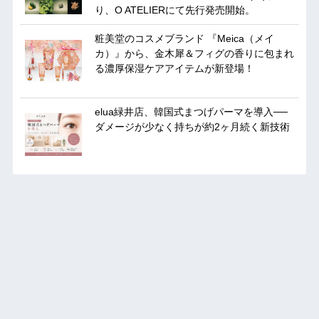
り、O ATELIERにて先行発売開始。
粧美堂のコスメブランド 『Meica（メイ
カ）』から、金木犀＆フィグの香りに包まれ
る濃厚保湿ケアアイテムが新登場！
elua緑井店、韓国式まつげパーマを導入──
ダメージが少なく持ちが約2ヶ月続く新技術