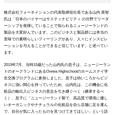
株式会社フォーネイションの代表取締役社長である山内 英智
氏は「日本のバイヤーはサスティナビリティ の分野でリーダ
ーシップを発揮していることで知られるニュージーランドの
製品を大変好んでいます。このビジネスと製品群には本当の
意味での素晴らしいフィーリングがあり、人々にインスピレ
ーションを与えることができると信じています」と述べてい
ます。
2019年7月、当時15歳だった山内氏の息子は、ニュージーラン
ドのオークランドにあるOrewa Highschoolのホームステイ学
生交換プログラムに参加しました。息子は幼いころからビジ
ネスに強い関心を持っていたため、山内氏は、この機会に化
粧品の輸出入ビジネスの意志を引き継ぐべく（継承するべ
く）、息子に「ニュージーランド製で、高品質で環境に優し
いオーガニックやナチュラルの化粧品を自ら店舗に足を運ん
で、自分が気に入ったものを見つけてきてほしい」という語