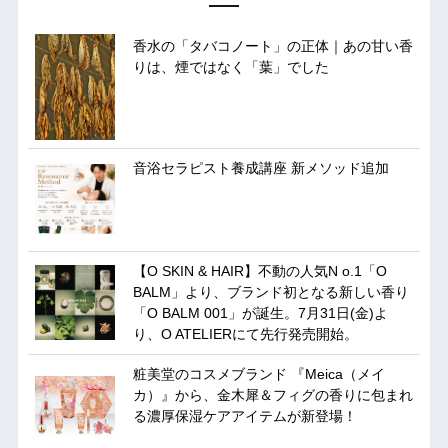
香水の「タバコノート」の正体｜あの甘い香
りは、煙ではなく「葉」でした
音浴セラピスト養成講座 新メソッド追加
【O SKIN & HAIR】不動の人気N o.1「O
BALM」より、ブランド初となる新しい香り
「O BALM 001」が誕生。7月31日(金)よ
り、O ATELIERにて先行発売開始。
粧美堂のコスメブランド 『Meica（メイ
カ）』から、金木犀＆フィグの香りに包まれ
る濃厚保湿ケアアイテムが新登場！