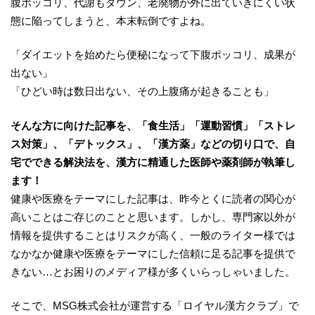
腹ポッコリ、代謝もダウン、老廃物が外に出ていきにくい状
態に陥ってしまうと、本末転倒ですよね。
「ダイエットを始めたら便秘になって下腹ポッコリ、成果が
出ない」
「ひどい時は数日出ない、その上腹痛が起きることも」
そんな方に
向けた記事を、「食生活」「運動習慣」「ストレ
ス対策」
、「デトックス」、「漢方薬」などの
切り口
で、自
宅でできる
解決
法を、漢方に精通した医師や薬剤師が執筆し
ます！
健康や医療をテーマにした記事は、昨今とくに読者の関心が
高いことはご存じのことと思います。しかし、専門家以外が
情報を提供することはリスクが高く、一般のライター様では
なかなか健康や医療をテーマにした信頼に足る記事を提供で
きない…とお困りのメディア様が多くいらっしゃいました。
そこで、MSG株式会社が運営する「ロイヤル漢方クラブ」で