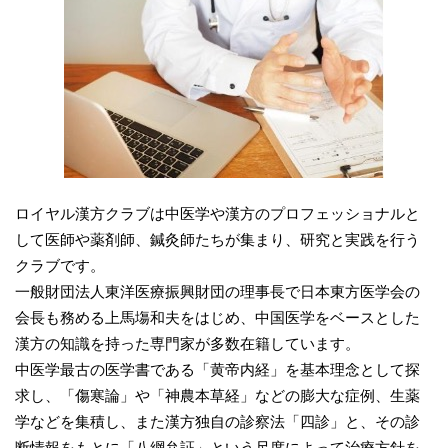
ロイヤル漢方クラブは​中医学や漢方のプロフェッショナルと
して医師や薬剤師、鍼灸師たちが集まり、研究と実践を行う
クラブです。
一般財団法人東洋医療振興財団の理事長で日本東方医学会の
会長も務める上馬塲和夫をはじめ、中国医学をベースとした
漢方の知識を持った専門家が多数在籍しています。
中医学最古の医学書である「黄帝内経」を基本理念として探
求し、「傷寒論」や「神農本草経」などの膨大な症例、生薬
学などを集積し、また漢方独自の診察法「四診」と、その診
断情報をもとに「八綱弁証」という尺度によって治療方針を