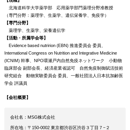
【現職】
北海道科学大学薬学部 応用薬学部門薬理分野准教授
（専門分野：薬理学、生薬学、遺伝栄養学、免疫学）
【専門分野】
薬理学、生薬学、栄養遺伝学
【活動・所属学会等】
Evidence based nutririon (EBN) 推進委員会 委員、
International Congress on Nutrition and Integrative Medicine
(ICNIM) 幹事、NPO環瀬戸内自然免疫ネットワーク 小動物
臨床部会 副部会長、経済産業省認可 自然免疫制御賦活技術
研究組合 動物実験委員会 委員、一般社団法人日本抗加齢医
学会 評議員
【会社概要】
会社名：MSG株式会社
所在地：〒150-0002 東京都渋谷区渋谷３丁目７−２