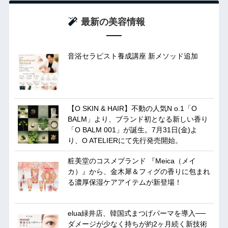
最新の美容情報
音浴セラピスト養成講座 新メソッド追加
【O SKIN & HAIR】不動の人気N o.1「O
BALM」より、ブランド初となる新しい香り
「O BALM 001」が誕生。7月31日(金)よ
り、O ATELIERにて先行発売開始。
粧美堂のコスメブランド 『Meica（メイ
カ）』から、金木犀＆フィグの香りに包まれ
る濃厚保湿ケアアイテムが新登場！
elua緑井店、韓国式まつげパーマを導入──
ダメージが少なく持ちが約2ヶ月続く新技術