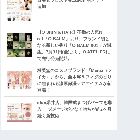
音浴セラピスト養成講座 新メソッド
追加
【O SKIN & HAIR】不動の人気N
o.1「O BALM」より、ブランド初と
なる新しい香り「O BALM 001」が誕
生。7月31日(金)より、O ATELIERに
て先行発売開始。
粧美堂のコスメブランド 『Meica（メ
イカ）』から、金木犀＆フィグの香り
に包まれる濃厚保湿ケアアイテムが新
登場！
elua緑井店、韓国式まつげパーマを導
入──ダメージが少なく持ちが約2ヶ月
続く新技術