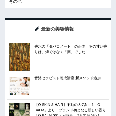
その他
最新の美容情報
香水の「タバコノート」の正体｜あの甘い香
りは、煙ではなく「葉」でした
音浴セラピスト養成講座 新メソッド追加
【O SKIN & HAIR】不動の人気N o.1「O
BALM」より、ブランド初となる新しい香り
「O BALM 001」が誕生。7月31日(金)よ