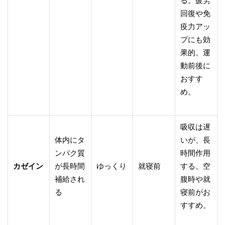
る。疲労
回復や免
疫力アッ
プにも効
果的。運
動前後に
おすす
め。
吸収は遅
体内にタ
いが、長
ンパク質
時間作用
カゼイン
が長時間
ゆっくり
就寝前
する。空
補給され
腹時や就
る
寝前がお
すすめ。