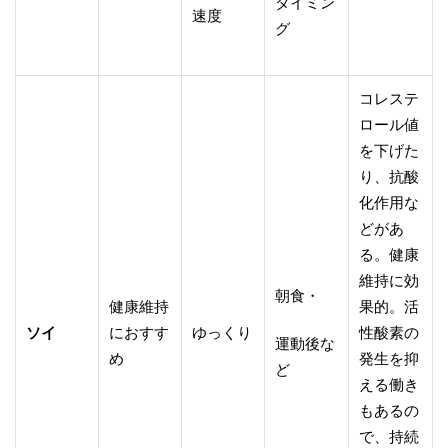
タイミン
速度
グ
コレステ
ロール値
を下げた
り、抗酸
化作用な
どがあ
る。健康
維持に効
朝食・
健康維持
果的。活
ソイ
におすす
ゆっくり
性酸素の
運動後な
め
発生を抑
ど
える働き
もあるの
で、持続