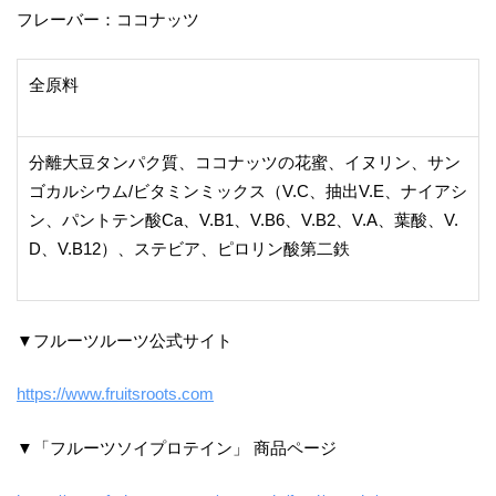
フレーバー：ココナッツ
全原料
分離大豆タンパク質、ココナッツの花蜜、イヌリン、サン
ゴカルシウム/ビタミンミックス（V.C、抽出V.E、ナイアシ
ン、パントテン酸Ca、V.B1、V.B6、V.B2、V.A、葉酸、V.
D、V.B12）、ステビア、ピロリン酸第二鉄
▼フルーツルーツ公式サイト
https://www.fruitsroots.com
▼「フルーツソイプロテイン」 商品ページ