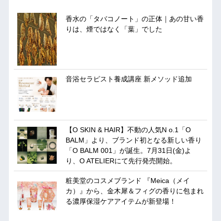
香水の「タバコノート」の正体｜あの甘い香
りは、煙ではなく「葉」でした
音浴セラピスト養成講座 新メソッド追加
【O SKIN & HAIR】不動の人気N o.1「O
BALM」より、ブランド初となる新しい香り
「O BALM 001」が誕生。7月31日(金)よ
り、O ATELIERにて先行発売開始。
粧美堂のコスメブランド 『Meica（メイ
カ）』から、金木犀＆フィグの香りに包まれ
る濃厚保湿ケアアイテムが新登場！