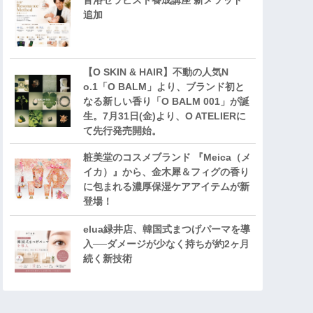
音浴セラピスト養成講座 新メソッド
追加
【O SKIN & HAIR】不動の人気N
o.1「O BALM」より、ブランド初と
なる新しい香り「O BALM 001」が誕
生。7月31日(金)より、O ATELIERに
て先行発売開始。
粧美堂のコスメブランド 『Meica（メ
イカ）』から、金木犀＆フィグの香り
に包まれる濃厚保湿ケアアイテムが新
登場！
elua緑井店、韓国式まつげパーマを導
入──ダメージが少なく持ちが約2ヶ月
続く新技術