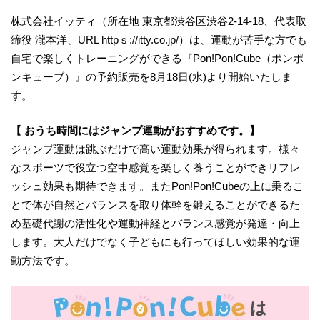
株式会社イッティ（所在地 東京都渋谷区渋谷2-14-18、代表取
締役 瀧本洋、URL httpｓ://itty.co.jp/）は、運動が苦手な方でも
自宅で楽しくトレーニングができる『Pon!Pon!Cube（ポンポ
ンキューブ）』の予約販売を8月18日(水)より開始いたしま
す。
【 おうち時間にはジャンプ運動がおすすめです。】
ジャンプ運動は跳ぶだけで高い運動効果が得られます。様々
なスポーツで役立つ空中感覚を楽しく養うことができリフレ
ッシュ効果も期待できます。またPon!Pon!Cubeの上に乗るこ
とで体が自然とバランスを取り体幹を鍛えることができるた
め基礎代謝の活性化や運動神経とバランス感覚が発達・向上
します。大人だけでなく子どもにも行ってほしい効果的な運
動方法です。