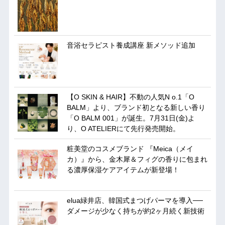
音浴セラピスト養成講座 新メソッド追加
【O SKIN & HAIR】不動の人気N o.1「O
BALM」より、ブランド初となる新しい香り
「O BALM 001」が誕生。7月31日(金)よ
り、O ATELIERにて先行発売開始。
粧美堂のコスメブランド 『Meica（メイ
カ）』から、金木犀＆フィグの香りに包まれ
る濃厚保湿ケアアイテムが新登場！
elua緑井店、韓国式まつげパーマを導入──
ダメージが少なく持ちが約2ヶ月続く新技術