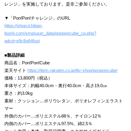
レンジ」を実施しております。是非ご参加ください。
▼「Pon!Pon!チャレンジ」のURL
https://shop.ichiban-
boshi.com/smp/user_data/ponponcube_cp.php?
adcd=p9c8o64fust
■製品詳細
商品名：Pon!Pon!Cube
楽天サイト
https://item.rakuten.co.jp/itty-shop/ponponcube/
価格：13,800円（税込）
本体サイズ：約幅40.0cm・奥行40.0cm・高さ19.0㎝
重さ：約3.0kg
素材：クッション…ポリウレタン、ポリオレフィンエラスト
マー
外側のカバー…ポリエステル88％、ナイロン12％
内側のカバー…ポリエステル97.5%、綿2.5％