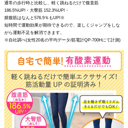
通常の歩行時と比較し、軽く跳ねるだけで腹直筋
186.5%UP!・大臀筋 152.3%UP!・
腓腹筋はなんと576.9％もUP!※
短時間で運動効果が期待できるので、楽しくジャンプをしな
がら運動不足を解消できます。
※自社調べ(女性20名の平均データ/筋電計QP-700Hにて計測)