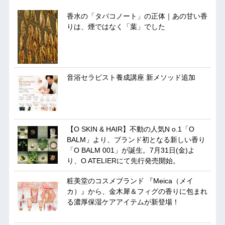
香水の「タバコノート」の正体｜あの甘い香
りは、煙ではなく「葉」でした
音浴セラピスト養成講座 新メソッド追加
【O SKIN & HAIR】不動の人気N o.1「O
BALM」より、ブランド初となる新しい香り
「O BALM 001」が誕生。7月31日(金)よ
り、O ATELIERにて先行発売開始。
粧美堂のコスメブランド 『Meica（メイ
カ）』から、金木犀＆フィグの香りに包まれ
る濃厚保湿ケアアイテムが新登場！