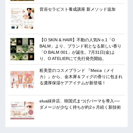
音浴セラピスト養成講座 新メソッド追加
【O SKIN & HAIR】不動の人気N o.1「O
BALM」より、ブランド初となる新しい香り
「O BALM 001」が誕生。7月31日(金)よ
り、O ATELIERにて先行発売開始。
粧美堂のコスメブランド 『Meica（メイ
カ）』から、金木犀＆フィグの香りに包まれ
る濃厚保湿ケアアイテムが新登場！
elua緑井店、韓国式まつげパーマを導入──
ダメージが少なく持ちが約2ヶ月続く新技術