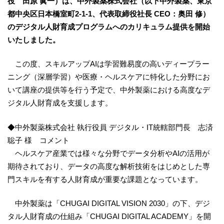
役 田原 眞一）は、中外製薬株式会社（以下中外製薬、東京
都中央区日本橋室町2-1-1、代表取締役社長 CEO：奥田 修）
のデジタル人財育成プログラムへのカリキュラム提供を開始
いたしました。
この度、スキルアップAIは学習難易度の高いディープラー
ニング（深層学習）や医療・ヘルスケアに特化した分野にお
いて講座の提供等を行う予定で、中外製薬における高度なデ
ジタル人財育成を支援します。
◆中外製薬株式会社 執行役員 デジタル・IT統轄部門長 志済
聡子 様 コメント
ヘルスケア産業では様々な分野でデータ分析やAIの活用が
期待されており、データの高度な解析技術をはじめとした専
門スキルを有する人財育成が重要な課題となっています。
中外製薬は「CHUGAI DIGITAL VISION 2030」の下、デジ
タル人財育成の仕組み「CHUGAI DIGITAL ACADEMY」を開