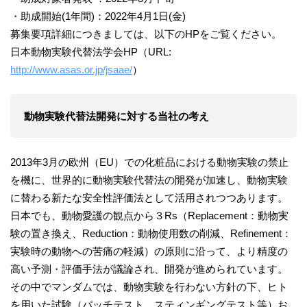
・助成開始(1年間)：2022年4月1日(金)
募集要項詳細につきましては、以下のHPをご覧ください。
日本動物実験代替法学会HP（URL:
http://www.asas.or.jp/jsaae/
）
動物実験代替法開発に対する当社の考え
2013年3月の欧州（EU）での化粧品における動物実験の禁止
を機に、世界的に動物実験代替法の開発が加速し、動物実験
に替わる新たな安全性評価法として活用されつつあります。
日本でも、動物愛護の観点から３Rs（Replacement：動物実
験の置き換え、Reduction：動物使用数の削減、Refinement：
実験時の動物への苦痛の軽減）の原則に沿って、より精度の
高い予測・評価手法が議論され、開発が進められています。
その中でマンダムでは、動物実験を行わない方針の下、ヒト
を用いた試験（パッチテスト、スティンギングテスト等）お