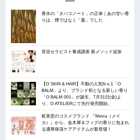
香水の「タバコノート」の正体｜あの甘い香
りは、煙ではなく「葉」でした
音浴セラピスト養成講座 新メソッド追加
【O SKIN & HAIR】不動の人気N o.1「O
BALM」より、ブランド初となる新しい香り
「O BALM 001」が誕生。7月31日(金)よ
り、O ATELIERにて先行発売開始。
粧美堂のコスメブランド 『Meica（メイ
カ）』から、金木犀＆フィグの香りに包まれ
る濃厚保湿ケアアイテムが新登場！