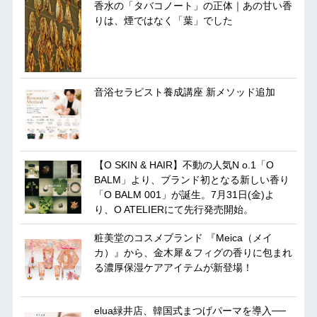
香水の「タバコノート」の正体｜あの甘い香
りは、煙ではなく「葉」でした
音浴セラピスト養成講座 新メソッド追加
【O SKIN & HAIR】不動の人気N o.1「O
BALM」より、ブランド初となる新しい香り
「O BALM 001」が誕生。7月31日(金)よ
り、O ATELIERにて先行発売開始。
粧美堂のコスメブランド 『Meica（メイ
カ）』から、金木犀＆フィグの香りに包まれ
る濃厚保湿ケアアイテムが新登場！
elua緑井店、韓国式まつげパーマを導入──