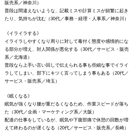
販売系／神奈川）
普段は間違えないような、記載ミスや計算ミスが頻繁に起き
たり、気持ちが沈む（30代／事務・経理・人事系／神奈川）
《イライラする》
イライラしやすくなり周りに対して毒付く態度や感情的にな
る部分が増え、対人関係が悪化する（30代／サービス・販売
系／北海道）
普段なら上手い言い回しで伝えられる事も些細な事でイライ
ラしてしまい、部下にキツく言ってしまう事もある（20代／
サービス・販売系／埼玉）
《眠くなる》
眠気が強くなり腰が重だるくなるため、作業スピードが落ち
た（30代／企画・マーケティング系／大阪）
配達の仕事をしているが、眠気や下腹部痛で休憩の回数が増
えて終わるのが遅くなる（20代／サービス・販売系／長崎）