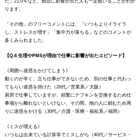
た」21.0％など、勤怠に影響が出た人も一定数いることがわか
ります。
「その他」のフリーコメントには、「いつもよりイライラ
し、ストレスが増す」「集中力が落ちる」などのコメントが
多くみられました。
【Q.6 生理やPMSが理由で仕事に影響が出たエピソード】
《周囲へ迷惑をかけてしまう》
動くのが辛く、立ち仕事ができないため、別の仕事と代わっ
てもらい迷惑を掛けた（20代／営業系／大阪）
厨房で仕事していますが、頻繁にナプキンを交換するため仕
事場から離れないといけない。その間、他の人に頼むため周
りに迷惑をかける（30代／介護・医療・福祉系／福岡）
《ミスが増える》
いつもは出来ている計算等でミスしがち（40代／サービス・