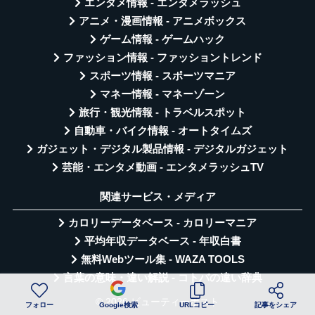
エンタメ情報 - エンタメラッシュ
アニメ・漫画情報 - アニメボックス
ゲーム情報 - ゲームハック
ファッション情報 - ファッショントレンド
スポーツ情報 - スポーツマニア
マネー情報 - マネーゾーン
旅行・観光情報 - トラベルスポット
自動車・バイク情報 - オートタイムズ
ガジェット・デジタル製品情報 - デジタルガジェット
芸能・エンタメ動画 - エンタメラッシュTV
関連サービス・メディア
カロリーデータベース - カロリーマニア
平均年収データベース - 年収白書
無料Webツール集 - WAZA TOOLS
言葉の意味・違い解説 - コトバの違い辞典
© 2026 ビューティーポスト
フォロー
Google検索
URLコピー
記事をシェア