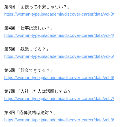
第3回 「面接って不安じゃない？」
https://woman-type.jp/academia/discover-career/data/vol-3/
第4回 「仕事は楽しい？」
https://woman-type.jp/academia/discover-career/data/vol-4/
第5回 「残業してる？」
https://woman-type.jp/academia/discover-career/data/vol-5/
第6回 「貯金できてる？」
https://woman-type.jp/academia/discover-career/data/vol-6/
第7回 「入社した人は活躍してる？」
https://woman-type.jp/academia/discover-career/data/vol-7/
第8回「応募資格は絶対？」
https://woman-type.jp/academia/discover-career/data/vol-8/