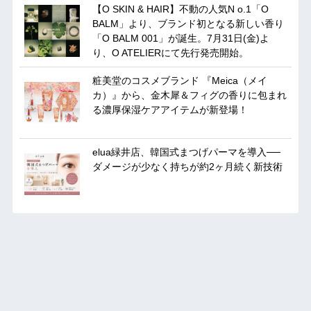
【O SKIN & HAIR】不動の人気N o.1「O
BALM」より、ブランド初となる新しい香り
「O BALM 001」が誕生。7月31日(金)よ
り、O ATELIERにて先行発売開始。
粧美堂のコスメブランド 『Meica（メイ
カ）』から、金木犀＆フィグの香りに包まれ
る濃厚保湿ケアアイテムが新登場！
elua緑井店、韓国式まつげパーマを導入──
ダメージが少なく持ちが約2ヶ月続く新技術