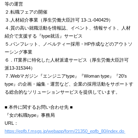
等の運営
２.転職フェアの開催
３.人材紹介事業（厚生労働大臣許可 13-ユ-040429）
４.質の高い就職活動を情報誌、イベント、情報サイト、人材
紹介で支援する『type就活』サービス
５.パンフレット、ノベルティー採用・HP作成などのアウトソ
ーシング事業
６．IT業界に特化した人材派遣サービス（厚生労働大臣許可
派13-315344）
７.Webマガジン『エンジニアtype』『Woman type』『20’s
type』の企画・編集・運営など、企業の採用活動をサポートす
る総合的なソリューションサービスを提供しています。
■ 本件に関するお問い合わせ先 ■
『女の転職type』事務局
URL：
https://epfb.f.msgs.jp/webapp/form/21350_epfb_80/index.do