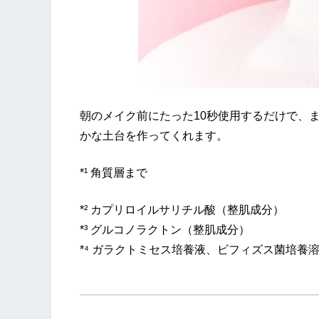
朝のメイク前にたった10秒使用するだけで、
かな土台を作ってくれます。
*¹ 角質層まで
*² カプリロイルサリチル酸（整肌成分）
*³ グルコノラクトン（整肌成分）
*⁴ ガラクトミセス培養液、ビフィズス菌培養