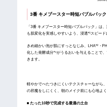
3番 キメブースター時短バブルパック
「3番 キメブースター時短バブルパック」は
も肌変化を実感しやすいよう、浸透*¹スピー
きめ細かい泡が肌にすっとなじみ、LHA*²
・
P
化した発酵成分*⁴がうるおいを与えることで
きます。
軽やかでべたつきにくいテクスチャーながら、
の邪魔をしにくく、朝のメイク前にも心地よく
■
たった10秒で完成する最適の土台