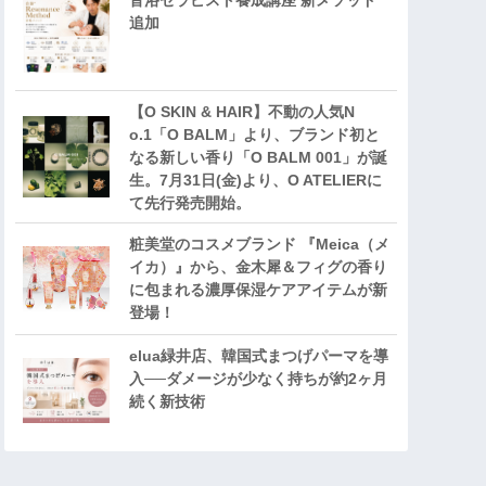
音浴セラピスト養成講座 新メソッド
追加
【O SKIN & HAIR】不動の人気N
o.1「O BALM」より、ブランド初と
なる新しい香り「O BALM 001」が誕
生。7月31日(金)より、O ATELIERに
て先行発売開始。
粧美堂のコスメブランド 『Meica（メ
イカ）』から、金木犀＆フィグの香り
に包まれる濃厚保湿ケアアイテムが新
登場！
elua緑井店、韓国式まつげパーマを導
入──ダメージが少なく持ちが約2ヶ月
続く新技術