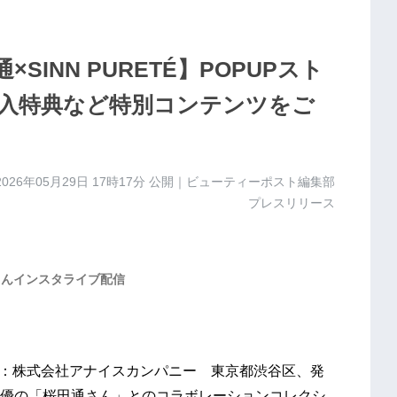
×SINN PURETÉ】POPUPスト
入特典など特別コンテンツをご
2026年05月29日 17時17分
公開｜ビューティーポスト編集部
プレスリリース
桜田通さんインスタライブ配信
製販元：株式会社アナイスカンパニー 東京都渋谷区、発
、俳優の「桜田通さん」とのコラボレーションコレクシ