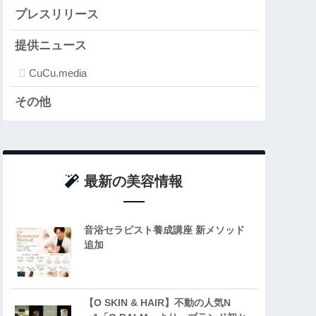
プレスリリース
提供ニュース
CuCu.media
その他
最新の美容情報
音浴セラピスト養成講座 新メソッド
追加
【O SKIN & HAIR】不動の人気N