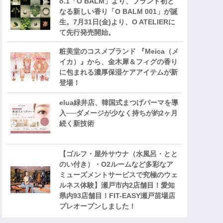
o.1「O BALM」より、ブランド初と
なる新しい香り「O BALM 001」が誕
生。7月31日(金)より、O ATELIERに
て先行発売開始。
粧美堂のコスメブランド 『Meica（メ
イカ）』から、金木犀＆フィグの香り
に包まれる濃厚保湿ケアアイテムが新
登場！
elua緑井店、韓国式まつげパーマを導
入──ダメージが少なく持ちが約2ヶ月
続く新技術
【ゴルフ・屋外サウナ（水風呂・とと
のい付き）・O2ルームなど多彩なア
ミューズメントサービスで究極のウェ
ルネス体験】瀬戸市内2店舗目！愛知
県内93店舗目！FIT-EASY瀬戸苗場店
プレオープンしました！