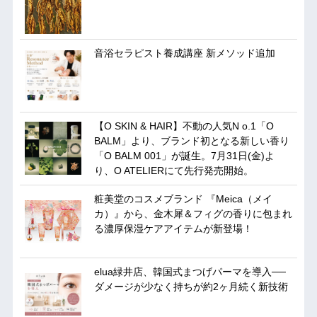
音浴セラピスト養成講座 新メソッド追加
【O SKIN & HAIR】不動の人気N o.1「O
BALM」より、ブランド初となる新しい香り
「O BALM 001」が誕生。7月31日(金)よ
り、O ATELIERにて先行発売開始。
粧美堂のコスメブランド 『Meica（メイ
カ）』から、金木犀＆フィグの香りに包まれ
る濃厚保湿ケアアイテムが新登場！
elua緑井店、韓国式まつげパーマを導入──
ダメージが少なく持ちが約2ヶ月続く新技術