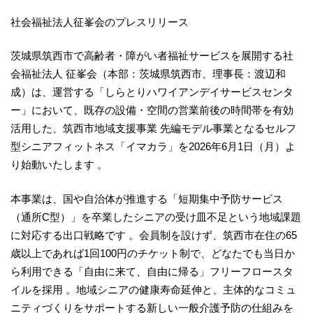
社会福祉法人征峯会のプレスリリース
茨城県筑西市で高齢者・障がい者福祉サービスを展開する社
会福祉法人 征峯会（本部：茨城県筑西市、理事長：渡辺和
成）は、運営する「しらとりハワイアンデイサービスセンタ
ー」において、既存の設備・空間の営業前後の時間帯を有効
活用した、筑西市地域支援事業 先編モデル事業となるセルフ
型シニアフィットネス「イマカラ」を2026年6月1日（月）よ
り始動いたします 。
本事業は、国や自治体が推進する「短期集中予防サービス
（通所C型）」を卒業したシニアの受け皿不足という地域課題
に対応する出口戦略です 。会員制を設けず、筑西市在住の65
歳以上であれば1回100円のチケット制で、どなたでも当日か
ら利用できる「自由に来て、自由に帰る」フリーフロースタ
イルを採用 。地域シニアの健康寿命延伸と、主体的なコミュ
ニティづくりをサポートする新しい一般介護予防の仕組みを