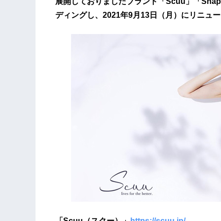
展開しておりましたブランド「Scuu」「Sha
ディングし、2021年9月13日（月）にリニ
「
S
cuu
（
スクー）」
https://scuu.jp/