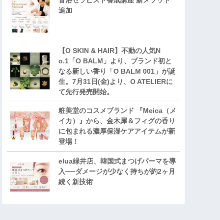
音浴セラピスト養成講座 新メソッド
追加
【O SKIN & HAIR】不動の人気N
o.1「O BALM」より、ブランド初と
なる新しい香り「O BALM 001」が誕
生。7月31日(金)より、O ATELIERに
て先行発売開始。
粧美堂のコスメブランド 『Meica（メ
イカ）』から、金木犀＆フィグの香り
に包まれる濃厚保湿ケアアイテムが新
登場！
elua緑井店、韓国式まつげパーマを導
入──ダメージが少なく持ちが約2ヶ月
続く新技術