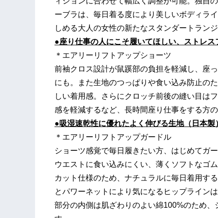
ィションに合わせて幅広く調整が可能。独自の
ーブラは、毎日着る度により美しいボディライ
しめる大人の女性の新たなスタンダートランジ
●座り仕事の人にこそ履いてほしい、ストレス
＊エアリーリフトアップショーツ
前袖クロス設計が鼠蹊部の負担を軽減し、座っ
にも。また生地のつっぱりや食い込み防止のた
しい着用感。さらにクロッチ前後の縫い目はフ
感を軽減するなど、長時間座り仕事をする方の
●吸湿速乾性に優れたよく伸びる生地（日本製
＊エアリーリフトアップガードル
ショーツ感覚で毎日履きたい方、はじめてガー
ウエストに食い込みにくい、薄くソフトなゴム
カット仕様のため、ナチュラルに毎日着用する
とパワーネットにより気になるヒップラインは
部分の内側は肌ざわりのよい綿100%のため