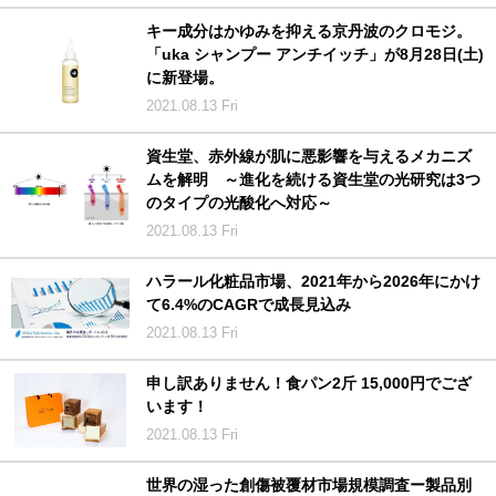
キー成分はかゆみを抑える京丹波のクロモジ。
「uka シャンプー アンチイッチ」が8月28日(土)
に新登場。
2021.08.13 Fri
資生堂、赤外線が肌に悪影響を与えるメカニズ
ムを解明 ～進化を続ける資生堂の光研究は3つ
のタイプの光酸化へ対応～
2021.08.13 Fri
ハラール化粧品市場、2021年から2026年にかけ
て6.4%のCAGRで成長見込み
2021.08.13 Fri
申し訳ありません！食パン2斤 15,000円でござ
います！
2021.08.13 Fri
世界の湿った創傷被覆材市場規模調査ー製品別