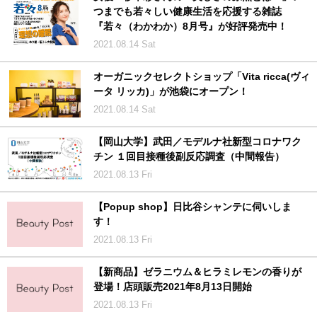
つまでも若々しい健康生活を応援する雑誌
『若々（わかわか）8月号』が好評発売中！
2021.08.14 Sat
オーガニックセレクトショップ「Vita ricca(ヴィ
ータ リッカ)」が池袋にオープン！
2021.08.14 Sat
【岡山大学】武田／モデルナ社新型コロナワク
チン １回目接種後副反応調査（中間報告）
2021.08.13 Fri
【Popup shop】日比谷シャンテに伺いしま
す！
2021.08.13 Fri
【新商品】ゼラニウム＆ヒラミレモンの香りが
登場！店頭販売2021年8月13日開始
2021.08.13 Fri