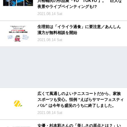
川裕輔氏の作品展『YÖ TOKYO 』。 巨大な
夜景やライブペインティングも!?
2021.08.14 Sat
生理前は「イライラ過食」に要注意／あんしん
漢方が無料相談を開始
2021.08.14 Sat
広くて風通しのよいテニスコートだから、家族
スポーツも安心。恒例 “えばらサマーフェスティ
バル” は今年も盛況のうちに終了しました。
2021.08.14 Sat
女優・杉本彩さんの「美しさの原点とは？」い