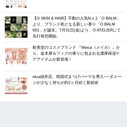
【O SKIN & HAIR】不動の人気N o.1「O BALM」
より、ブランド初となる新しい香り「O BALM
001」が誕生。7月31日(金)より、O ATELIERにて
先行発売開始。
粧美堂のコスメブランド 『Meica（メイカ）』か
ら、金木犀＆フィグの香りに包まれる濃厚保湿ケ
アアイテムが新登場！
elua緑井店、韓国式まつげパーマを導入──ダメー
ジが少なく持ちが約2ヶ月続く新技術