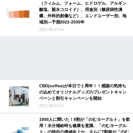
（フィルム、フォーム、ヒドロゲル、アルギン
酸塩、親水コロイド）、用途別（糖尿病性潰
瘍、外科的創傷など）、エンドユーザー別、地
域別―予測2022-2030年
2021.08.13 Fri
CBD(coffee)が本日で１周年！！感謝の気持ち
の込めてオリジナルグッズのプレゼントキャン
ペーンと割引キャンペーンを開始
2021.08.13 Fri
1000人に聞いた！8割が「のむヨーグルト」を飲
用！水分補給時も健康を意識、「のむヨーグル
ト」の独自の価値向上か さらに7割超が「のむ