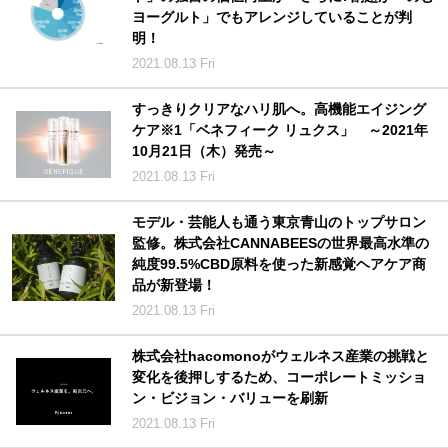
ヨーグルト」でもアレンジしていることが判
明！
2021.08.13 Fri
すっきりクリアなハリ肌へ。高機能エイジング
ケア※1「ベネフィーク リュクス」 ～2021年
10月21日（木）発売～
2021.08.13 Fri
モデル・芸能人も通う東京青山のトップサロン
監修。株式会社CANNABEESの世界最高水準の
純度99.5%CBD原料を使った新感覚ヘアケア商
品が新登場！
2021.08.13 Fri
株式会社hacomonoがウェルネス産業の挑戦と
変化を後押しするため、コーポレートミッショ
ン・ビジョン・バリューを刷新
2021.08.13 Fri